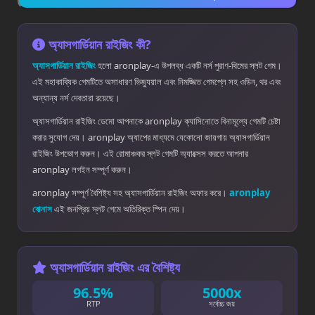
অ্যাসগার্ডিয়ান রাইজিং কী?
অ্যাসগার্ডিয়ান রাইজিং
হলো aronplay-এ উপলব্ধ একটি নর্স পুরাণ-থিমের স্লট গেম।
এই মহাকাব্যিক গেমটিতে অসাধারণ ভিজ্যুয়াল এবং নিমজ্জিত গেমপ্লে সহ ওডিন, থর এবং
অন্যান্য নর্স দেবতারা রয়েছে।
অ্যাসগার্ডিয়ান রাইজিং ডেমো আপনাকে aronplay ক্যাসিনোতে বিনামূল্যে গেমটি চেষ্টা
করার সুযোগ দেয়। aronplay অ্যাপের মাধ্যমে যেকোনো জায়গায় অ্যাসগার্ডিয়ান
রাইজিং উপভোগ করুন। এই রোমাঞ্চকর স্লট গেমটি অ্যাক্সেস করতে আপনার
aronplay লগইন সম্পূর্ণ করুন।
aronplay সম্পূর্ণ বৈশিষ্ট্য সহ অ্যাসগার্ডিয়ান রাইজিং অফার করে।
aronplay
বোনাস
এই জনপ্রিয় স্লট গেমে অতিরিক্ত স্পিন দেয়।
অ্যাসগার্ডিয়ান রাইজিং এর বৈশিষ্ট্য
96.5%
5000x
RTP
সর্বোচ্চ জয়