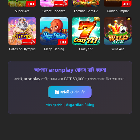
Super Ace
Sweet Bonanza
Fortune Gems 2
Golden Empire
Gates of Olympus
Mega Fishing
Crazy777
Wild Ace
আপনার aronplay বোনাস দাবি করুন!
এখনই aronplay লগইন করুন এবং BDT 50,000 স্বাগতম বোনাস দিয়ে শুরু করুন!
এখনই বোনাস নিন
আরও প্রমোশন
|
Asgardian Rising