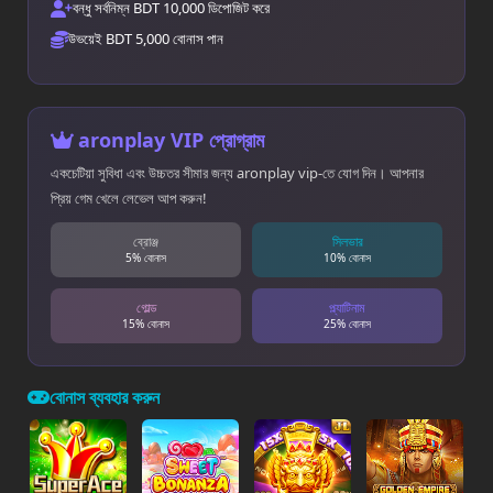
বন্ধু সর্বনিম্ন BDT 10,000 ডিপোজিট করে
উভয়েই BDT 5,000 বোনাস পান
aronplay VIP প্রোগ্রাম
একচেটিয়া সুবিধা এবং উচ্চতর সীমার জন্য aronplay vip-তে যোগ দিন। আপনার
প্রিয় গেম খেলে লেভেল আপ করুন!
ব্রোঞ্জ
সিলভার
5% বোনাস
10% বোনাস
গোল্ড
প্ল্যাটিনাম
15% বোনাস
25% বোনাস
বোনাস ব্যবহার করুন